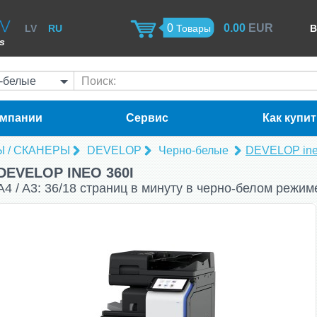
0
0.00
EUR
LV
RU
Товары
B
ss
белые
Поиск:
омпании
Сервис
Как купит
Ы / СКАНЕРЫ
DEVELOP
Черно-белые
DEVELOP ine
DEVELOP INEO 360I
A4 / A3: 36/18 страниц в минуту в черно-белом режим