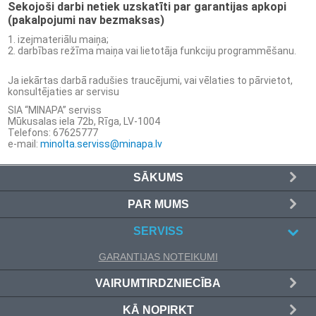
Sekojoši darbi netiek uzskatīti par garantijas apkopi
(pakalpojumi nav bezmaksas)
izejmateriālu maiņa;
darbības režīma maiņa vai lietotāja funkciju programmēšanu.
Ja iekārtas darbā radušies traucējumi, vai vēlaties to pārvietot,
konsultējaties ar servisu
SIA “MINAPA” serviss
Mūkusalas iela 72b, Rīga, LV-1004
Telefons: 67625777
e-mail:
minolta.serviss@minapa.lv
SĀKUMS
PAR MUMS
SERVISS
GARANTIJAS NOTEIKUMI
VAIRUMTIRDZNIECĪBA
KĀ NOPIRKT