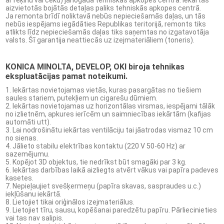
ar rēķinu vai čeku) jānogādā tehniskās apkopes centrā. Iekārtas
aizvietotās bojātās detaļas paliks tehniskās apkopes centrā.
Ja remonta brīdī noliktavā nebūs nepieciešamās daļas, un tās
Izejmateriāli iesiešanai (6)
nebūs iespējams iegādāties Republikas teritorijā, remonts tiks
atlikts līdz nepieciešamās daļas tiks saņemtas no izgatavotāja
Giljotīnas (6)
valsts. Šī garantija neattiecās uz izejmateriāliem (toneris).
Disknaži (7)
KONICA MINOLTA, DEVELOP, OKI biroja tehnikas
ekspluatācijas pamat noteikumi.
Ekrāni (2)
Iekārtas novietojamas vietās, kuras pasargātas no tiešiem
saules stariem, putekļiem un cigarešu dūmiem.
Iekārtas novietojamas uz horizontālas virsmas, iespējami tālāk
Biroja preces (1)
no izlietnēm, apkures ierīcēm un saimniecības iekārtām (kafijas
automāti utt).
Lai nodrošinātu iekārtas ventilāciju tai jāatrodas vismaz 10 cm
Fotorāmji (4)
no sienas.
Jālieto stabilu elektrības kontaktu (220 V 50-60 Hz) ar
sazemējumu.
Pulksteņi (5)
Kopējot 3D objektus, tie nedrīkst būt smagāki par 3 kg.
Iekārtas darbības laikā aizliegts atvērt vākus vai papīra padeves
Seifi (2)
kasetes.
Nepieļaujiet svešķermeņu (papīra skavas, saspraudes u.c.)
iekļūšanu iekārtā.
Aizsarglīdzekļi (3)
Lietojiet tikai oriģinālos izejmateriālus.
Lietojiet tīru, sausu, kopēšanai paredzētu papīru. Pārliecinieties
vai tas nav salipis.
Piederumi rakstīšanai un zīmēšanai