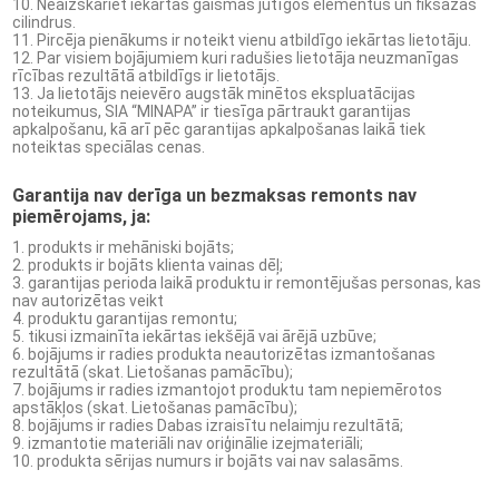
Neaizskariet iekārtas gaismas jūtīgos elementus un fiksāžas
(4)
cilindrus.
Pircēja pienākums ir noteikt vienu atbildīgo iekārtas lietotāju.
Kafija (4)
Par visiem bojājumiem kuri radušies lietotāja neuzmanīgas
rīcības rezultātā atbildīgs ir lietotājs.
Ja lietotājs neievēro augstāk minētos ekspluatācijas
Grīdas nosegpaklāji (3)
noteikumus, SIA “MINAPA” ir tiesīga pārtraukt garantijas
apkalpošanu, kā arī pēc garantijas apkalpošanas laikā tiek
noteiktas speciālas cenas.
Atslēgu skapīši (13)
Garantija nav derīga un bezmaksas remonts nav
Ziemassvētku preces (14)
piemērojams, ja:
produkts ir mehāniski bojāts;
produkts ir bojāts klienta vainas dēļ;
garantijas perioda laikā produktu ir remontējušas personas, kas
nav autorizētas veikt
Ielogoties
produktu garantijas remontu;
tikusi izmainīta iekārtas iekšējā vai ārējā uzbūve;
bojājums ir radies produkta neautorizētas izmantošanas
Reģistrēties
rezultātā (skat. Lietošanas pamācību);
bojājums ir radies izmantojot produktu tam nepiemērotos
apstākļos (skat. Lietošanas pamācību);
bojājums ir radies Dabas izraisītu nelaimju rezultātā;
izmantotie materiāli nav oriģinālie izejmateriāli;
produkta sērijas numurs ir bojāts vai nav salasāms.