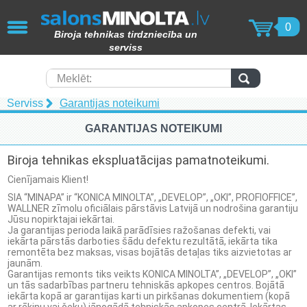
AIZVĒRT
0
Biroja tehnikas tirdzniecība un
KOPĒTĀJI / PRINTERI / SKENERI
serviss
(49)
Papīra smalcinātāji (62)
Meklēt:
Serviss
Garantijas noteikumi
Laminēšanas iekārtas (15)
GARANTIJAS NOTEIKUMI
Iesiešanas tehnika (17)
Biroja tehnikas ekspluatācijas pamatnoteikumi.
Toneri (102)
Cienījamais Klient!
SIA “MINAPA” ir “KONICA MINOLTA”, „DEVELOP”, „OKI”, PROFIOFFICE”,
Tāfeles (69)
WALLNER zīmolu oficiālais pārstāvis Latvijā un nodrošina garantiju
Jūsu nopirktajai iekārtai.
Ja garantijas perioda laikā parādīsies ražošanas defekti, vai
Molberti (4)
iekārta pārstās darboties šādu defektu rezultātā, iekārta tika
remontēta bez maksas, visas bojātās detaļas tiks aizvietotas ar
jaunām.
Papīra produkcija (82)
Garantijas remonts tiks veikts KONICA MINOLTA”, „DEVELOP”, „OKI”
un tās sadarbības partneru tehniskās apkopes centros. Bojātā
iekārta kopā ar garantijas karti un pirkšanas dokumentiem (kopā
Laminēšanas kabatiņas (15)