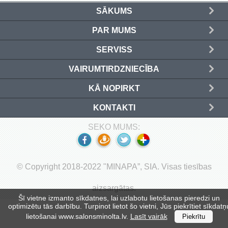
SĀKUMS
Izejmateriāli iesiešanai (6)
PAR MUMS
Giljotīnas (6)
SERVISS
Disknaži (7)
VAIRUMTIRDZNIECĪBA
Ekrāni (2)
KĀ NOPIRKT
KONTAKTI
Biroja preces (1)
SEKO MUMS:
Fotorāmji (4)
Pulksteņi (5)
© Copyright 2018-2022 "MINAPA”, SIA. Visas tiesības
Seifi (2)
aizsargātas.
Šī vietne izmanto sīkdatnes, lai uzlabotu lietošanas pieredzi un
Aizsarglīdzekļi (3)
optimizētu tās darbību. Turpinot lietot šo vietni, Jūs piekrītiet sīkdatņ
lietošanai www.salonsminolta.lv.
Lasīt vairāk
Piekrītu
Piederumi rakstīšanai un zīmēšanai