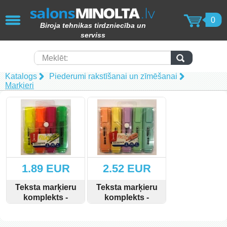
AIZVĒRT
0
Biroja tehnikas tirdzniecība un
KOPĒTĀJI / PRINTERI / SKENERI
serviss
(49)
Papīra smalcinātāji (62)
Meklēt:
Katalogs
Piederumi rakstīšanai un zīmēšanai
Laminēšanas iekārtas (15)
Marķieri
Iesiešanas tehnika (17)
Toneri (102)
Tāfeles (69)
1.89 EUR
2.52 EUR
Molberti (4)
Teksta marķieru
Teksta marķieru
Papīra produkcija (82)
komplekts -
komplekts -
neona- krāsaini/4
Pasteļtoņu-
SKATĪT
PIRKT
SKATĪT
PIRKT
gab.
krāsaini/5 gab.
Laminēšanas kabatiņas (15)