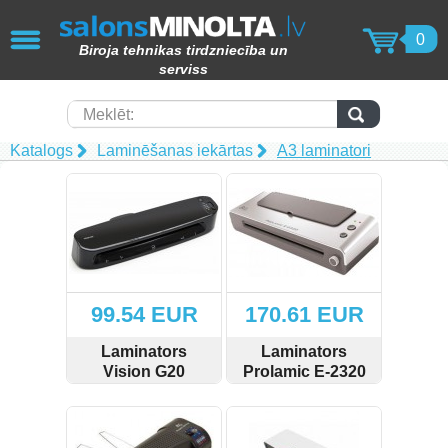
AIZVĒRT
0
Biroja tehnikas tirdzniecība un
KOPĒTĀJI / PRINTERI / SKENERI
serviss
(49)
Papīra smalcinātāji (62)
Meklēt:
Katalogs
Laminēšanas iekārtas
A3 laminatori
Laminēšanas iekārtas (15)
Iesiešanas tehnika (17)
Toneri (102)
Tāfeles (69)
99.54 EUR
170.61 EUR
Molberti (4)
Laminators
Laminators
Vision G20
Prolamic E-2320
Papīra produkcija (82)
SKATĪT
PIRKT
SKATĪT
PIRKT
Laminēšanas kabatiņas (15)