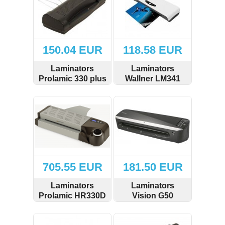
Izejmateriāli iesiešanai (6)
Giljotīnas (6)
150.04 EUR
118.58 EUR
Disknaži (7)
Laminators
Laminators
Prolamic 330 plus
Wallner LM341
Ekrāni (2)
SKATĪT
PIRKT
SKATĪT
PIRKT
Biroja preces (1)
Fotorāmji (4)
Pulksteņi (5)
705.55 EUR
181.50 EUR
Seifi (2)
Laminators
Laminators
Prolamic HR330D
Vision G50
Aizsarglīdzekļi (3)
SKATĪT
PIRKT
SKATĪT
PIRKT
Piederumi rakstīšanai un zīmēšanai