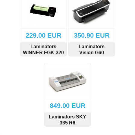
(4)
Kafija (4)
Grīdas nosegpaklāji (3)
229.00 EUR
350.90 EUR
Atslēgu skapīši (13)
Laminators
Laminators
WINNER FGK-320
Vision G60
Ziemassvētku preces (14)
SKATĪT
PIRKT
SKATĪT
PIRKT
Ielogoties
Reģistrēties
849.00 EUR
Laminators SKY
335 R6
SKATĪT
PIRKT