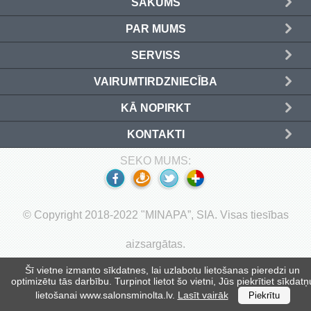
SĀKUMS
Izejmateriāli iesiešanai (6)
PAR MUMS
Giljotīnas (6)
SERVISS
VAIRUMTIRDZNIECĪBA
Disknaži (7)
KĀ NOPIRKT
Ekrāni (2)
KONTAKTI
Biroja preces (1)
SEKO MUMS:
Fotorāmji (4)
Pulksteņi (5)
© Copyright 2018-2022 "MINAPA”, SIA. Visas tiesības
aizsargātas.
Seifi (2)
Šī vietne izmanto sīkdatnes, lai uzlabotu lietošanas pieredzi un
Aizsarglīdzekļi (3)
optimizētu tās darbību. Turpinot lietot šo vietni, Jūs piekrītiet sīkdatņ
lietošanai www.salonsminolta.lv.
Lasīt vairāk
Piekrītu
Piederumi rakstīšanai un zīmēšanai