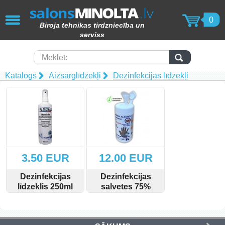
AIZVĒRT
0
Biroja tehnikas tirdzniecība un
KOPĒTĀJI / PRINTERI / SKENERI
serviss
(50)
Papīra smalcinātāji (62)
Meklēt:
Katalogs
Aizsarglīdzekļi
Dezinfekcijas līdzekļi
Laminēšanas iekārtas (15)
Iesiešanas tehnika (17)
Toneri (102)
Tāfeles (69)
3.50 EUR
12.00 EUR
Molberti (4)
Dezinfekcijas
Dezinfekcijas
līdzeklis 250ml
salvetes 75%
Papīra produkcija (82)
Spray DESTIX
Alc./100gb
SKATĪT
PIRKT
SKATĪT
PIRKT
Laminēšanas kabatiņas (15)