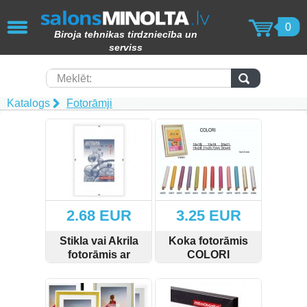
AIZVĒRT
0
Biroja tehnikas tirdzniecība un
KOPĒTĀJI / PRINTERI / SKENERI
serviss
(49)
Papīra smalcinātāji (62)
Meklēt:
Katalogs
Fotorāmji
Laminēšanas iekārtas (15)
Iesiešanas tehnika (17)
Toneri (102)
Tāfeles (69)
2.68 EUR
3.25 EUR
Molberti (4)
Stikla vai Akrila
Koka fotorāmis
fotorāmis ar
COLORI
Papīra produkcija (82)
klipšiem
SKATĪT
SKATĪT
Laminēšanas kabatiņas (15)