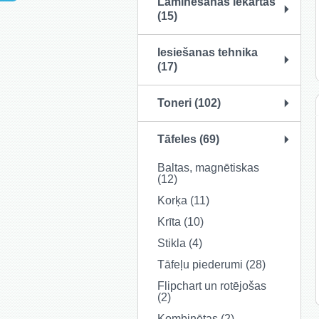
Laminēšanas iekārtas
(15)
Iesiešanas tehnika
(17)
Toneri (102)
Tāfeles (69)
Baltas, magnētiskas
(12)
Korķa (11)
22.99 EUR
Krīta (10)
12.10 EUR
Stikla (4)
Atslēgu skapītis
Tāfeļu piederumi (28)
20 atslegām
Flipchart un rotējošas
SKATĪT
PIRKT
(2)
Kombinētas (2)