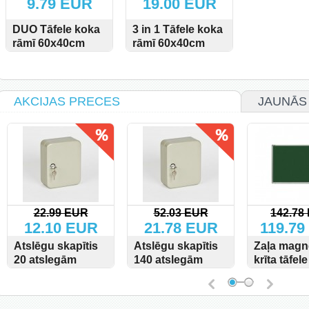
9.79 EUR
19.00 EUR
DUO Tāfele koka
3 in 1 Tāfele koka
rāmī 60x40cm
rāmī 60x40cm
Balta-
Balta-
SKATĪT
SKATĪT
PIRKT
magnetiska/Korķa
magnetiska/Korķa/Krīta
AKCIJAS PRECES
JAUNĀS
52.03 EUR
142.78 EUR
31.46 E
21.78 EUR
119.79 EUR
14.52 
Atslēgu skapītis
Zaļa magnētiska
Atslēgu skap
140 atslegām
krīta tāfele
60 atslegām
100x170cm
SKATĪT
PIRKT
SKATĪT
PIRKT
SKATĪT
P
alumīnija rāmī