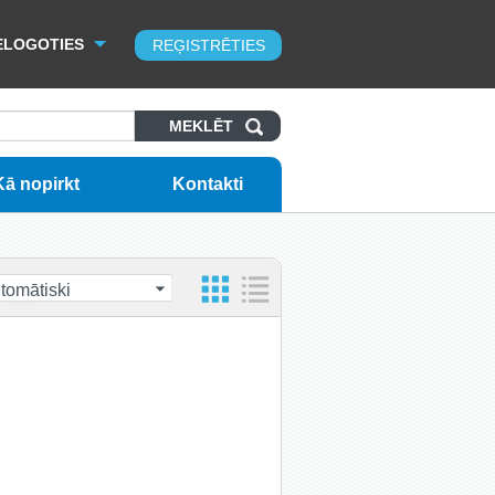
ELOGOTIES
REĢISTRĒTIES
Kā nopirkt
Kontakti
tomātiski