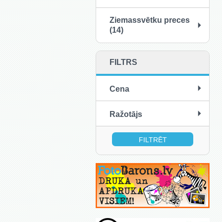
Ziemassvētku preces
(14)
FILTRS
Cena
no:
līdz:
Ražotājs
Memoboards (1)
ARGO S.A (1)