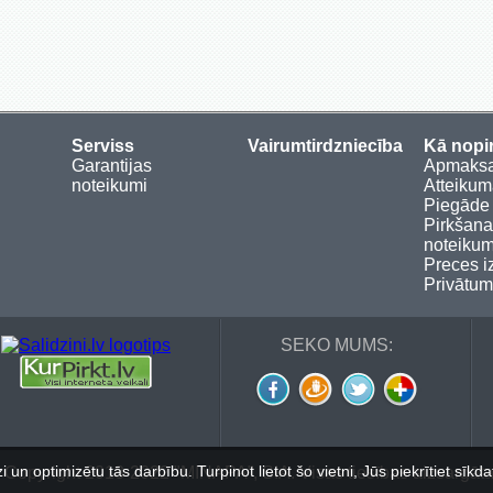
Serviss
Vairumtirdzniecība
Kā nopi
Garantijas
Apmaks
noteikumi
Atteikum
Piegāde
Pirkšan
noteikum
Preces i
Privātu
SEKO MUMS:
i un optimizētu tās darbību. Turpinot lietot šo vietni, Jūs piekrītiet sīk
 Copyright 2018-2022 "MINAPA”, SIA. Visas tiesības aizsargāta