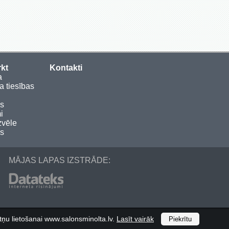
rkt
Kontakti
a
a tiesības
as
i
zvēle
ms
MĀJAS LAPAS IZSTRĀDE:
datņu lietošanai www.salonsminolta.lv.
Lasīt vairāk
s.
Piekrītu