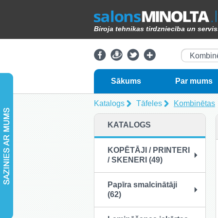
Biroja tehnikas tirdzniecība un servi
Kombinē
Sākums
Par mums
Katalogs
Tāfeles
Kombinētas
KATALOGS
KOPĒTĀJI / PRINTERI
/ SKENERI (49)
Papīra smalcinātāji
(62)