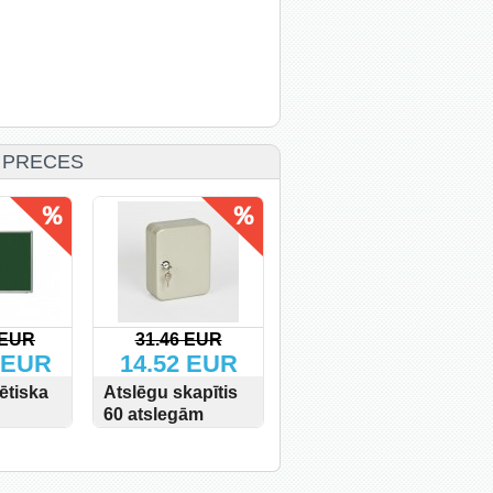
 PRECES
UR
41.14 EUR
149.00 EUR
EUR
18.15 EUR
108.90 EUR
ītis
Atslēgu skapītis
Wallner MR 1005
108 atslegām
C2
IRKT
SKATĪT
PIRKT
SKATĪT
PIRKT