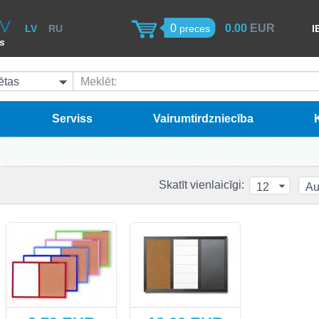
0
0.00
EUR
LV
RU
preces
I
ss
tas
Meklēt:
Serviss
Vairumtirdzniecība
Skatīt vienlaicīgi:
12
Au