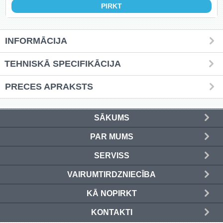
(4)
Kafija (4)
INFORMĀCIJA
Grīdas nosegpaklāji (3)
TEHNISKĀ SPECIFIKĀCIJA
Atslēgu skapīši (13)
PRECES APRAKSTS
Ziemassvētku preces (14)
SĀKUMS
Ielogoties
PAR MUMS
SERVISS
Reģistrēties
VAIRUMTIRDZNIECĪBA
KĀ NOPIRKT
KONTAKTI