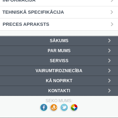
INFORMĀCIJA
(4)
TEHNISKĀ SPECIFIKĀCIJA
Kafija (4)
PRECES APRAKSTS
Grīdas nosegpaklāji (3)
Atslēgu skapīši (13)
SĀKUMS
Ziemassvētku preces (14)
PAR MUMS
SERVISS
VAIRUMTIRDZNIECĪBA
Ielogoties
KĀ NOPIRKT
Reģistrēties
KONTAKTI
SEKO MUMS: