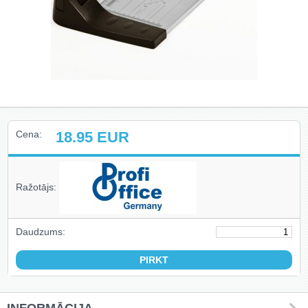
Izejmateriāli iesiešanai (6)
Giljotīnas (6)
Disknaži (7)
Ekrāni (2)
Cena:
18.95
EUR
Biroja preces (1)
Fotorāmji (4)
Ražotājs:
Pulksteņi (5)
Daudzums:
Seifi (2)
Aizsarglīdzekļi (3)
Piederumi rakstīšanai un zīmēšanai