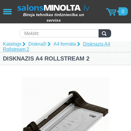
AIZVĒRT
0
Biroja tehnikas tirdzniecība un
KOPĒTĀJI / PRINTERI / SKENERI
serviss
(49)
Papīra smalcinātāji (62)
Meklēt:
Katalogs
Disknaži
A4 formāta
Disknazis A4
Laminēšanas iekārtas (15)
Rollstream 2
DISKNAZIS A4 ROLLSTREAM 2
Iesiešanas tehnika (17)
Toneri (102)
Tāfeles (69)
Molberti (4)
Papīra produkcija (82)
Laminēšanas kabatiņas (15)