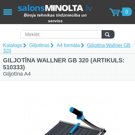
AIZVĒRT
0
Biroja tehnikas tirdzniecība un
KOPĒTĀJI / PRINTERI / SKENERI
serviss
(49)
Papīra smalcinātāji (62)
Meklēt:
Katalogs
Giljotīnas
A4 formāta
Giljotīna Wallner GB
Laminēšanas iekārtas (15)
320
GILJOTĪNA WALLNER GB 320 (ARTIKULS:
Iesiešanas tehnika (17)
510333)
Giljotīna A4
Toneri (102)
Tāfeles (69)
Molberti (4)
Papīra produkcija (82)
Laminēšanas kabatiņas (15)