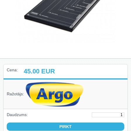
Izejmateriāli iesiešanai (6)
Giljotīnas (6)
Disknaži (7)
Ekrāni (2)
Biroja preces (1)
Cena:
45.00
EUR
Fotorāmji (4)
Pulksteņi (5)
Ražotājs:
Seifi (2)
Daudzums:
Aizsarglīdzekļi (3)
Piederumi rakstīšanai un zīmēšanai