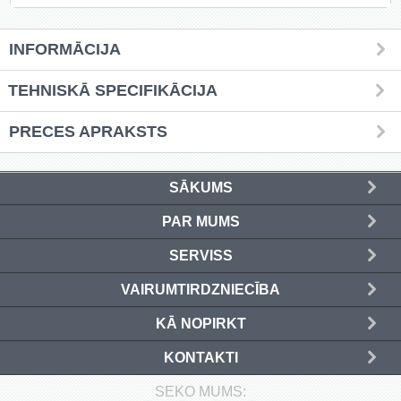
(4)
Kafija (4)
INFORMĀCIJA
Grīdas nosegpaklāji (3)
TEHNISKĀ SPECIFIKĀCIJA
Atslēgu skapīši (13)
PRECES APRAKSTS
Ziemassvētku preces (14)
SĀKUMS
PAR MUMS
Ielogoties
SERVISS
Reģistrēties
VAIRUMTIRDZNIECĪBA
KĀ NOPIRKT
KONTAKTI
SEKO MUMS: