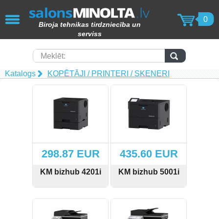
AIZVĒRT
0
Biroja tehnikas tirdzniecība un
KOPĒTĀJI / PRINTERI / SKENERI
serviss
(49)
Papīra smalcinātāji (62)
Meklēt:
Katalogs
KOPĒTĀJI / PRINTERI / SKENERI
Laminēšanas iekārtas (15)
Iesiešanas tehnika (17)
Toneri (102)
Tāfeles (69)
298.87 EUR
435.60 EUR
Molberti (4)
KM bizhub 4201i
KM bizhub 5001i
Papīra produkcija (82)
SKATĪT
PIRKT
SKATĪT
PIRKT
Laminēšanas kabatiņas (15)