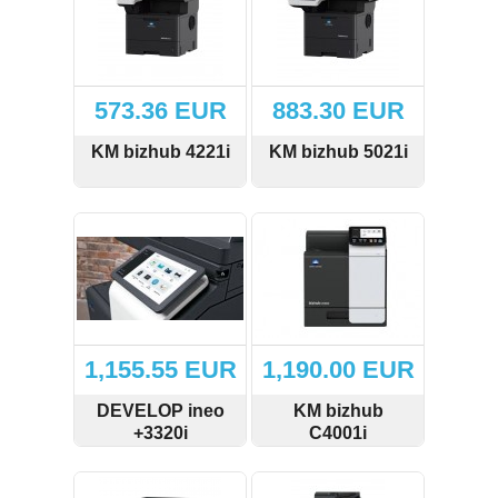
Izejmateriāli iesiešanai (6)
Giljotīnas (6)
573.36 EUR
883.30 EUR
Disknaži (7)
KM bizhub 4221i
KM bizhub 5021i
Ekrāni (2)
SKATĪT
PIRKT
SKATĪT
PIRKT
Biroja preces (1)
Fotorāmji (4)
Pulksteņi (5)
1,155.55 EUR
1,190.00 EUR
Seifi (2)
DEVELOP ineo
KM bizhub
+3320i
C4001i
Aizsarglīdzekļi (3)
SKATĪT
PIRKT
SKATĪT
PIRKT
Piederumi rakstīšanai un zīmēšanai