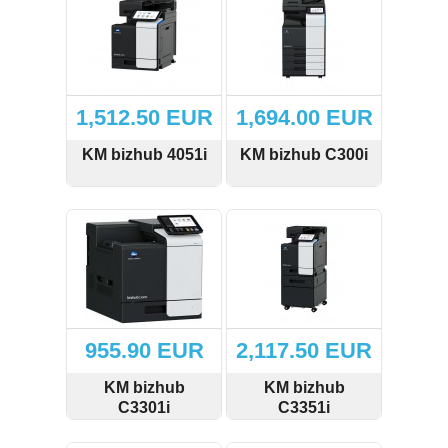
(4)
Kafija (4)
Grīdas nosegpaklāji (3)
1,512.50 EUR
1,694.00 EUR
Atslēgu skapīši (13)
KM bizhub 4051i
KM bizhub C300i
Ziemassvētku preces (14)
SKATĪT
PIRKT
SKATĪT
PIRKT
Ielogoties
Reģistrēties
955.90 EUR
2,117.50 EUR
KM bizhub
KM bizhub
C3301i
C3351i
SKATĪT
PIRKT
SKATĪT
PIRKT