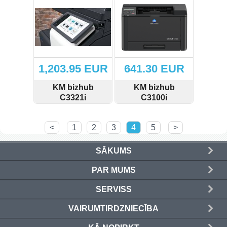
1,203.95 EUR
641.30 EUR
KM bizhub
KM bizhub
C3321i
C3100i
SKATĪT
PIRKT
SKATĪT
PIRKT
<
1
2
3
4
5
>
SĀKUMS
PAR MUMS
SERVISS
VAIRUMTIRDZNIECĪBA