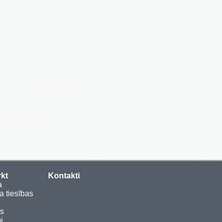
rkt
Kontakti
a
a tiesības
as
i