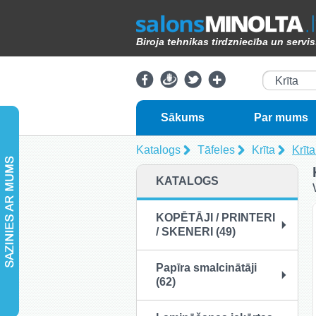
Biroja tehnikas tirdzniecība un servi
Krīta
Sākums
Par mums
Katalogs
Tāfeles
Krīta
Krīt
KATALOGS
KOPĒTĀJI / PRINTERI
/ SKENERI (49)
Papīra smalcinātāji
(62)