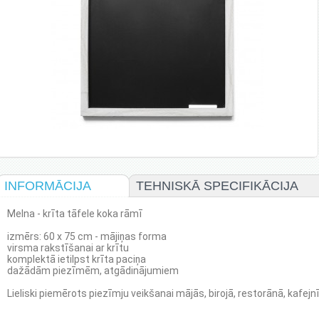
INFORMĀCIJA
TEHNISKĀ SPECIFIKĀCIJA
Melna - krīta tāfele koka rāmī
izmērs: 60 x 75 cm - mājiņas forma
virsma rakstīšanai ar krītu
komplektā ietilpst krīta paciņa
dažādām piezīmēm, atgādinājumiem
Lieliski piemērots piezīmju veikšanai mājās, birojā, restorānā, kafejn