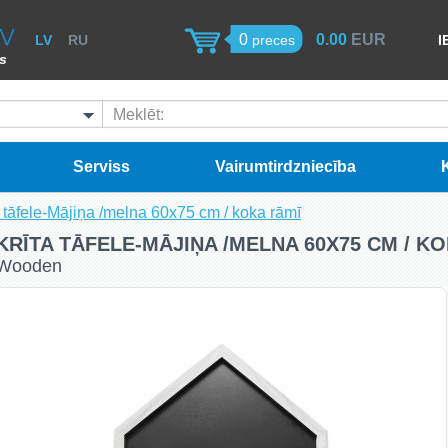
0
0.00
EUR
LV
RU
preces
I
ss
Meklēt:
Serviss
Vairumtirdzniecība
a tāfele-Mājiņa /melna 60x75 cm / koka rāmī
KRĪTA TĀFELE-MĀJIŅA /MELNA 60X75 CM / K
Wooden