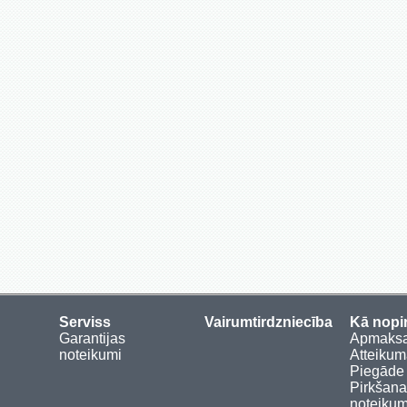
Serviss
Vairumtirdzniecība
Kā nopi
Garantijas
Apmaks
noteikumi
Atteikum
Piegāde
Pirkšan
noteikum