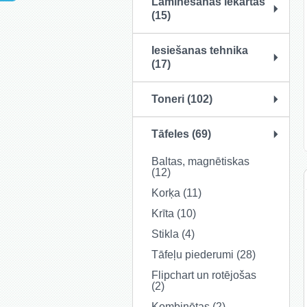
Laminēšanas iekārtas
(15)
Iesiešanas tehnika
(17)
Toneri (102)
Tāfeles (69)
Baltas, magnētiskas
(12)
Korķa (11)
Krīta (10)
Stikla (4)
Tāfeļu piederumi (28)
Flipchart un rotējošas
(2)
Kombinētas (2)