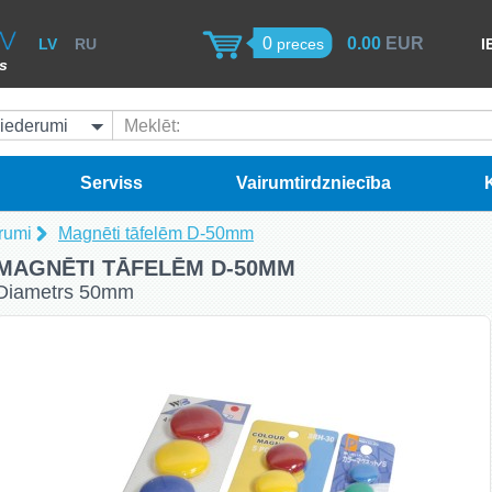
0
0.00
EUR
LV
RU
preces
I
ss
iederumi
Meklēt:
Serviss
Vairumtirdzniecība
rumi
Magnēti tāfelēm D-50mm
MAGNĒTI TĀFELĒM D-50MM
Diametrs 50mm