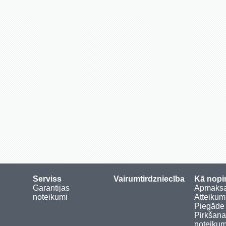
Serviss
Vairumtirdzniecība
Kā nopi
Garantijas
Apmaks
noteikumi
Atteikum
Piegāde
Pirkšan
noteikum