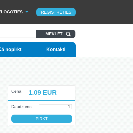
ELOGOTIES
REĢISTRĒTIES
Kā nopirkt
Kontakti
Cena:
1.09
EUR
Daudzums: