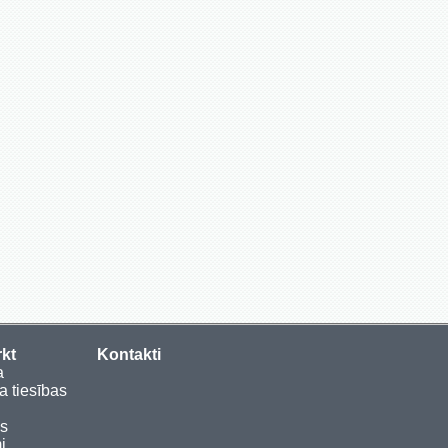
rkt
Kontakti
a
a tiesības
as
i