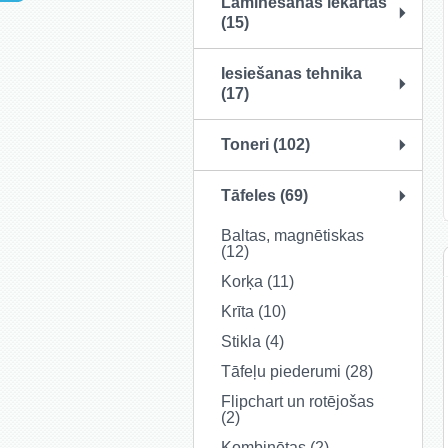
Laminēšanas iekārtas
(15)
Iesiešanas tehnika
(17)
Toneri (102)
Tāfeles (69)
Baltas, magnētiskas
(12)
Korķa (11)
Krīta (10)
Stikla (4)
Tāfeļu piederumi (28)
Flipchart un rotējošas
(2)
Kombinētas (2)