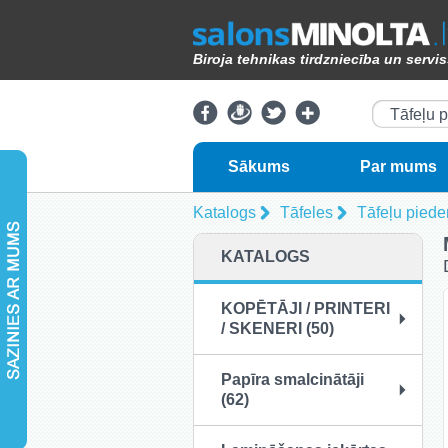
Biroja tehnikas tirdzniecība un servi
Tāfeļu p
Sākums
Par mums
Katalogs
Tāfeles
Tāfeļu piede
KATALOGS
KOPĒTĀJI / PRINTERI
/ SKENERI (50)
Papīra smalcinātāji
(62)