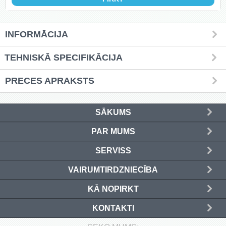
(4)
Kafija (4)
INFORMĀCIJA
Grīdas nosegpaklāji (3)
TEHNISKĀ SPECIFIKĀCIJA
Atslēgu skapīši (13)
PRECES APRAKSTS
Ziemassvētku preces (14)
SĀKUMS
PAR MUMS
Ielogoties
SERVISS
Reģistrēties
VAIRUMTIRDZNIECĪBA
KĀ NOPIRKT
KONTAKTI