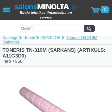
AIZVĒRT
0
Biroja tehnikas tirdzniecība un
KOPĒTĀJI / PRINTERI / SKENERI
serviss
(49)
Papīra smalcinātāji (62)
Meklēt:
Katalogs
Toneri
DEVELOP
Toneris TN-319M
Laminēšanas iekārtas (15)
(sarkans)
TONERIS TN-319M (SARKANS) (ARTIKULS:
Iesiešanas tehnika (17)
A11G3D0)
ineo +360
Toneri (102)
Tāfeles (69)
Molberti (4)
Papīra produkcija (82)
Laminēšanas kabatiņas (15)