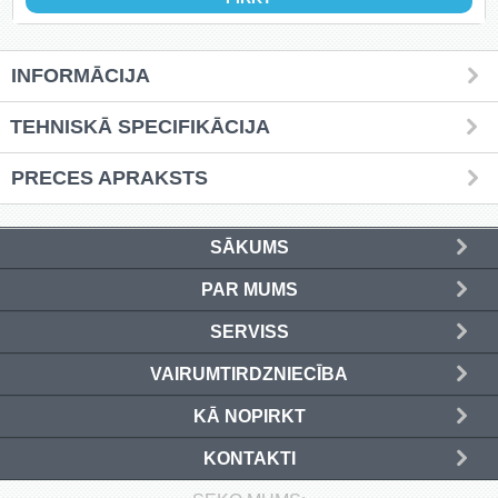
(4)
Kafija (4)
INFORMĀCIJA
Grīdas nosegpaklāji (3)
TEHNISKĀ SPECIFIKĀCIJA
Atslēgu skapīši (13)
PRECES APRAKSTS
Ziemassvētku preces (14)
SĀKUMS
PAR MUMS
Ielogoties
SERVISS
Reģistrēties
VAIRUMTIRDZNIECĪBA
KĀ NOPIRKT
KONTAKTI