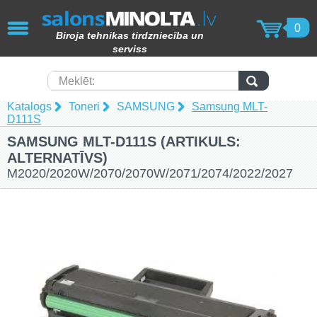
AIZVĒRT
0
Biroja tehnikas tirdzniecība un
KOPĒTĀJI / PRINTERI / SKENERI
serviss
(49)
Papīra smalcinātāji (62)
Meklēt:
Katalogs
Toneri
SAMSUNG
Samsung MLT-
Laminēšanas iekārtas (15)
D111S
SAMSUNG MLT-D111S (ARTIKULS:
Iesiešanas tehnika (17)
ALTERNATĪVS)
M2020/2020W/2070/2070W/2071/2074/2022/2027
Toneri (102)
Tāfeles (69)
Molberti (4)
Papīra produkcija (82)
Laminēšanas kabatiņas (15)